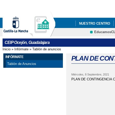
Pa
co
pri
NUESTRO CENTRO
EducamosC
PLAN DE CONTINGEN
CRFP
CEIP Ocejón, Guadalajara
Inicio
»
Infórmate
»
Tablón de anuncios
Se encuentra usted aquí
PLAN DE CON
INFÓRMATE
Tablón de Anuncios
Miércoles, 8 Septiembre, 2021
PLAN DE CONTINGENCIA 