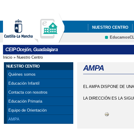
Pa
co
pri
NUESTRO CENTRO
EducamosC
PLAN DE CONTINGEN
CRFP
CEIP Ocejón, Guadalajara
Inicio
»
Nuestro Centro
Se encuentra usted aquí
AMPA
NUESTRO CENTRO
Quiénes somos
Educación Infantil
EL AMPA DISPONE DE UN
Contacta con nosotros
LA DIRECCIÓN ES LA SIG
Educación Primaria
Equipo de Orientación
AMPA