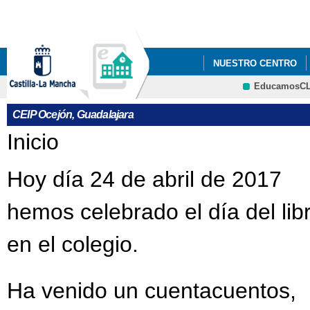
Pa
co
pri
NUESTRO CENTRO
EducamosC
PLAN DE CONTINGEN
CRFP
CEIP Ocejón, Guadalajara
Se encuentra usted aquí
Inicio
Hoy día 24 de abril de 2017
hemos celebrado el día del lib
en el colegio.
Ha venido un cuentacuentos,