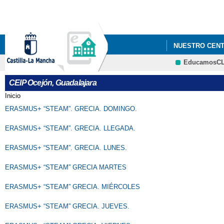
NUESTRO CEN
EducamosC
PLAN INICIO DE
CEIP Ocejón, Guadalajara
Inicio
Se encuentra usted aquí
ERASMUS+ “STEAM”. GRECIA. DOMINGO.
ERASMUS+ “STEAM”. GRECIA. LLEGADA.
ERASMUS+ “STEAM”. GRECIA. LUNES.
ERASMUS+ “STEAM” GRECIA MARTES
ERASMUS+ “STEAM” GRECIA. MIÉRCOLES
ERASMUS+ “STEAM” GRECIA. JUEVES.