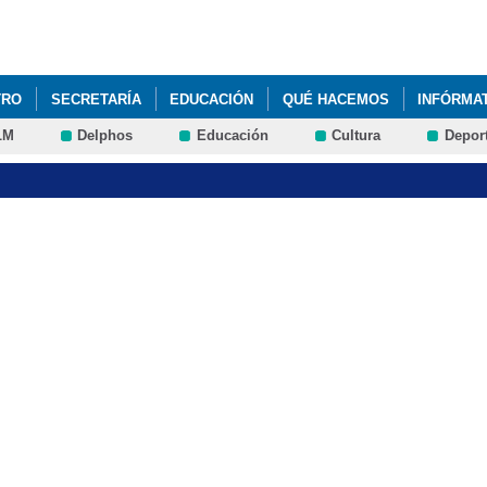
Pasar al
contenido
principal
TRO
SECRETARÍA
EDUCACIÓN
QUÉ HACEMOS
INFÓRMA
LM
Delphos
Educación
Cultura
Depor
 CURSO 2020/2021