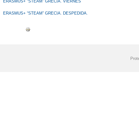
ERASMUS+ “STEAM” GRECIA. VIERNES
ERASMUS+ “STEAM” GRECIA. DESPEDIDA.
Prot