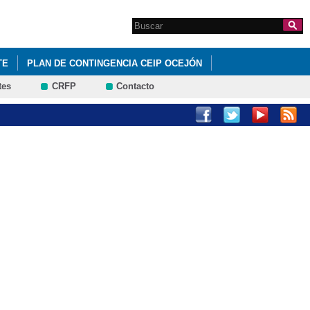
Search this site
Formulario de
búsqueda
TE
PLAN DE CONTINGENCIA CEIP OCEJÓN
tes
CRFP
Contacto