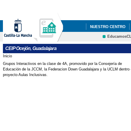
Pa
co
pri
NUESTRO CENTRO
EducamosC
PLAN DE CONTINGEN
CRFP
CEIP Ocejón, Guadalajara
Inicio
Se encuentra usted aquí
Grupos Interactivos en la clase de 4A, promovido por la Consejería de
Educación de la JCCM, la Federacion Down Guadalajara y la UCLM dentro 
proyecto Aulas Inclusivas.