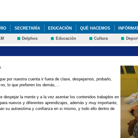
Pasar al
contenido
principal
TRO
SECRETARÍA
EDUCACIÓN
QUÉ HACEMOS
INFÓRMA
LM
Delphos
Educación
Cultura
Depor
 CURSO 2020/2021
.
ue por nuestra cuenta ir fuera de clase, despejarnos, probarlo,
e no, lo que prefieren los demás,…
te despejar la mente y a la vez asentar los contenidos trabajdos en
 para nuevos y diferentes aprendizajes, además y muy importante,
lan su autoestima y confianza en si mismo, y todo ello dentro de