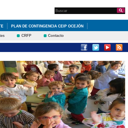
Search this site
Formulario de
búsqueda
TE
PLAN DE CONTINGENCIA CEIP OCEJÓN
tes
CRFP
Contacto