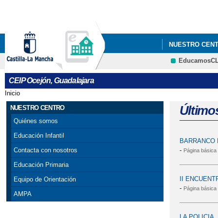
NUESTRO CEN
EducamosC
PLAN INICIO DE
CEIP Ocejón, Guadalajara
Inicio
Se encuentra usted aquí
Último
NUESTRO CENTRO
Quiénes somos
Educación Infantil
BARRANCO 
-
Contacta con nosotros
Página básica
Educación Primaria
II ENCUEN
Equipo de Orientación
-
Página básica
AMPA
LA POLICIA