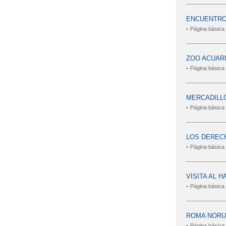
ENCUENTRO
-
Página básica
ZOO ACUAR
-
Página básica
MERCADILLO
-
Página básica
LOS DEREC
-
Página básica
VISITA AL 
-
Página básica
ROMA NORU
-
Página básica