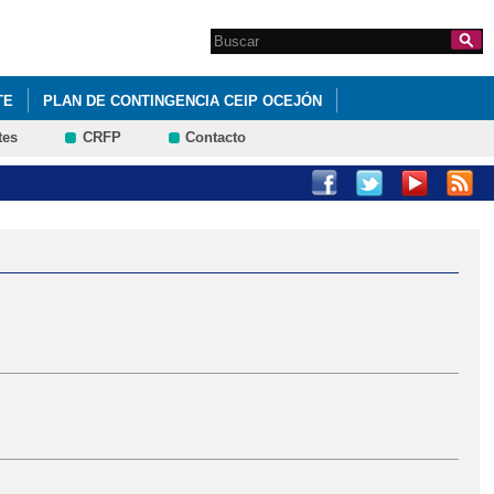
Search this site
Formulario de
búsqueda
TE
PLAN DE CONTINGENCIA CEIP OCEJÓN
tes
CRFP
Contacto