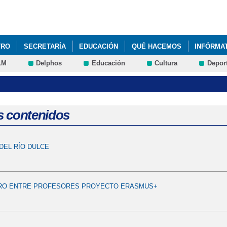
Pasar al
contenido
principal
TRO
SECRETARÍA
EDUCACIÓN
QUÉ HACEMOS
INFÓRMA
LM
Delphos
Educación
Cultura
Depor
 CURSO 2020/2021
s contenidos
DEL RÍO DULCE
TRO ENTRE PROFESORES PROYECTO ERASMUS+